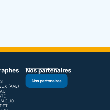
raphes
Nos partenaires
Nos partenaires
ES
LEUX (AAE)
EAU
STE
L'AGLIO
RDET