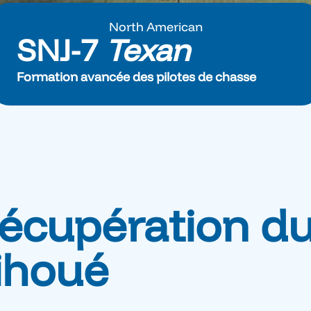
North American
SNJ-7
Texan
Formation avancée des pilotes de chasse
récupération d
ihoué