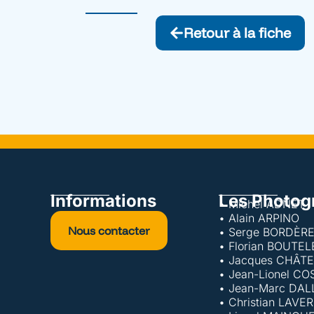
Retour à la fiche
Informations
Les Photog
• Michel ADNET
• Alain ARPINO
Nous contacter
• Serge BORDÈR
• Florian BOUTE
• Jacques CHÂT
• Jean-Lionel CO
• Jean-Marc DAL
• Christian LAVE